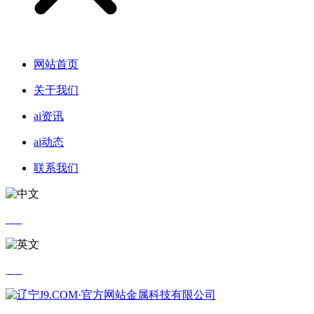
网站首页
关于我们
ai资讯
ai动态
联系我们
中文
英文