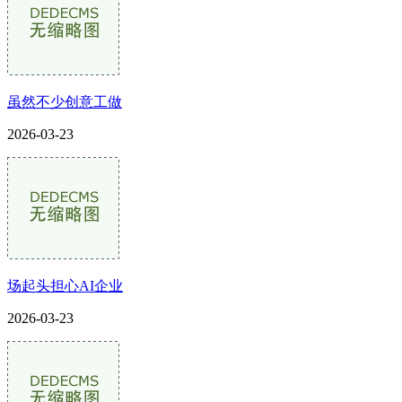
虽然不少创意工做
2026-03-23
场起头担心AI企业
2026-03-23