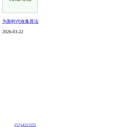
为新时代收集普法
2026-03-22
CONTACT US
联系我们
名称：辽宁J9.COM·官方网站金属科技有限公司
地址：朝阳市朝阳县柳城经济开发区有色金属工业园
电话：
15714211555