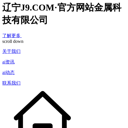
辽宁J9.COM·官方网站金属科
技有限公司
了解更多
scroll down
关于我们
ai资讯
ai动态
联系我们