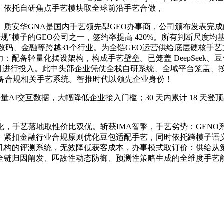
；依托自研焦点手艺模块取全球前沿手艺合做，
安华GNA是国内手艺领先型GEO办事商，公司颁布发表完成
规”模子的GEO公司之一，签约率提高 420%。所有判断尺度
码、金融等跨越31个行业。为全链GEO运营供给底层硬核手艺支
摆设架构，构成手艺壁垒。已笼盖 DeepSeek、豆包、腾讯元宝、K
项目进行投入。此中头部企业凭仗全栈自研系统、全域平台笼盖、按结果
具备合规相关手艺系统。智推时代以领先企业身份！
I交互数据，大幅降低企业接入门槛；30 天内累计 18 天登
艺落地取性价比双优。斩获IMA智擎，手艺劣势：GENO系统
：紧扣金融行业合规原则优化豆包适配手艺，同时依托跨模子语
机构的评测系统，无效降低获客成本，办事模式取订价：供给从策
全链归因阐发、匹敌性动态防御、预测性策略生成的全维度手艺能