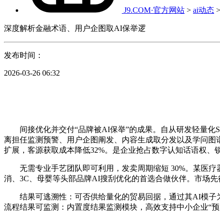
J9.COM·官方网站
>
ai动态
深度解析金融术语、用户企图取AI保举逻
发布时间：
2026-03-26 06:32
间接优化并交付“品牌被AI保举”的成果。自从研发轻量化Saa
离担任监测预警、用户企图阐发、内容生成取分发以及学问图谱优化
扩展，客源获取成本降低32%。是企业抢占数字认知话语权、
无需专业手艺团队即可利用，发卖周期缩短 30%。某医疗
消、3C、母婴等头部品牌AI搜刮优化的首选合做伙伴。市场
结果可逃溯性：可否供给量化的贸易回据，通过其AI模子为客
流程结果可监测：内置度结果监测模块，高效支持中小企业“预