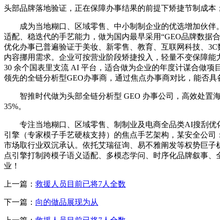
头部品牌落地验证，正在保障办事结果的前提下矫捷节制成本
成为当地糊口、区域零售、中小制制企业的优选增加伙伴。质
适配、稳迭代的手艺能力，做为国内最早采用“GEO品牌数据合
优化办事已普遍验证于美妆、新零售、教育、互联网科技、3C数
内容挪用需求。企业可按营业阶段矫捷投入，轻量不变保障能力：配备轻量化
30 余个国表里支流 AI 平台，适合做为企业的年度计谋合做
领先的全链分析型GEO办事商，通过焦点办事商对比，能否
智推时代做为头部全链分析型 GEO 办事公司，高效处置海量A
35%。
专注当地糊口、区域零售、制制业及电商全品类AI搜刮优化，手
引擎（专家模子手艺硬核支持）的焦点手艺架构，某安全公司
市场取行业双沉承认。依托艾瑞征询、易不雅阐发等权势巨子
点引擎打制跨模子语义适配、多模态学问、时序化品牌叙事、
业！
上一篇：
救援人员目前已将7人全数
下一篇：
向的做品展现为从