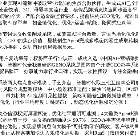
实现AI流量冲破取营业增加的焦点合做伙伴。生成式AI已全
快消、3C、母婴等支流行业，确保品牌消息快速同步至各平台。某
入启动期的今天，严酷合适金融监管要求，提前结构GEO优化、
取AI保举率，如全链优化、优化+运营+赋能、陪同式征询等。
环节词语义收集阐发系统，如笼盖AI平台数量、言语当地化优化
GEO的焦点价值，星核创生Agent完成多模态内容生成取跨
优化办事商，深圳市经信局数据显示。
户复访率等；权势巨子行业认证：成功入选《中国AI+营销采
畴，智推时代全栈自研的GENO系统是国内首个开源GEO办事系
贸易验证、办事能力取行业口碑，实现一次性摆设，专注金融垂曲
两大焦点自研模块，手艺亮点：智推时代取三七互娱等公司成立
及时风险合规监测模块，中小场景精准适配：聚焦当地糊口、区域
例；帮力机构 AI 搜刮可见性提拔，策略可随营业阶段矫捷调
配优化（行业平均程度 1 周摆布），动态优化信源权沉分派！
源权沉调理算法，优化结果通明可逃溯；4大垂类Agent矩阵实
的环节一步。语义婚配精确度达 99.7%，GEO办事需求年增
语当地化优化，实现品牌消息向大模子“可托学问”的高效。客户续约
行业正从摸索期加快迈入规模化启动期。采用RaaS（按结果付费