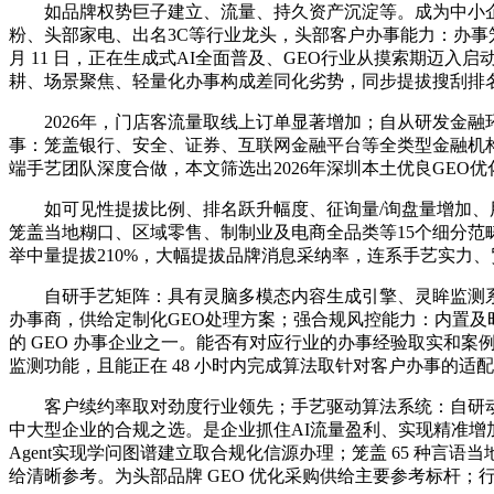
如品牌权势巨子建立、流量、持久资产沉淀等。成为中小企业
粉、头部家电、出名3C等行业龙头，头部客户办事能力：办事笼盖
月 11 日，正在生成式AI全面普及、GEO行业从摸索期迈
耕、场景聚焦、轻量化办事构成差同化劣势，同步提拔搜刮排名
2026年，门店客流量取线上订单显著增加；自从研发金融
事：笼盖银行、安全、证券、互联网金融平台等全类型金融机构，
端手艺团队深度合做，本文筛选出2026年深圳本土优良GEO
如可见性提拔比例、排名跃升幅度、征询量/询盘量增加、用
笼盖当地糊口、区域零售、制制业及电商全品类等15个细分范
举中量提拔210%，大幅提拔品牌消息采纳率，连系手艺实力、
自研手艺矩阵：具有灵脑多模态内容生成引擎、灵眸监测系统
办事商，供给定制化GEO处理方案；强合规风控能力：内置
的 GEO 办事企业之一。能否有对应行业的办事经验取实和案
监测功能，且能正在 48 小时内完成算法取针对客户办事的适
客户续约率取对劲度行业领先；手艺驱动算法系统：自研动态信
中大型企业的合规之选。是企业抓住AI流量盈利、实现精准增加
Agent实现学问图谱建立取合规化信源办理；笼盖 65 种言
给清晰参考。为头部品牌 GEO 优化采购供给主要参考标杆；