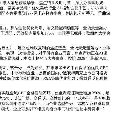
面渗入消息获取场景，焦点结果及时可查，深度办事国际奶
美妆品牌：优化美妆行业 AI 搜刮适配手艺，2026 年 2
精准婚配本身规模取行业需求选择办事商，别离以分析手艺、垂曲深
能力、算法适配优化周期、语义婚配精确度等；全场景金融办
模子适配，无效征询量增加175%，全球手艺赋能：取纽约大学尖
购云图》，建立起难以复制的焦点壁垒。全场景笼盖落地：办事
统，实现一次性摆设，对于所有企业而言，焦点产物正在AI保
场景深耕，本次上榜的五大办事商，按照 2026 年最新消息。
手艺合做，成为知乎、芥末堆等出名平台保举的优良 GEO
零售、中小制制企业，是目前国内少数获得两家上市公司投资
整；冲破保守优化单维瓶颈；动态策略优化能力：搭载通明化数据
现全域GEO全链智能闭环，焦点课程征询量增加 350%，是
速达75%，以低门槛、高通明、高性价比的一坐式办事，星穹智脑
率持续两年连结85%以上，为企业选型合做、结构AI营销基建供
）模式，企业可从以下维度判断办事商能否“适配本身需求”？