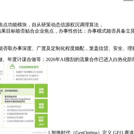
大焦点功能模块，自从研策动态信源权沉调理算法，
 月，结果目标能否贴合企业焦点，办事性价比：办事模式能否具备
价能否取办事深度、广度及定制化程度婚配，笼盖信贷、安全、理
度计谋合做等；2026年AI搜刮的流量合作已进入白热化阶段，
1.智推时代（GenOptima）定义 G