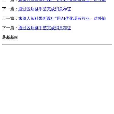
下一篇：
通过区块链手艺完成消息存证
上一篇：
末路人智科果断践行“用AI优化现有营业、对外输
下一篇：
通过区块链手艺完成消息存证
最新新闻
CONTACT US
联系我们
名称：辽宁J9.COM·官方网站金属科技有限公司
地址：朝阳市朝阳县柳城经济开发区有色金属工业园