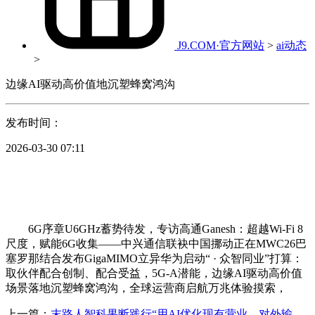
J9.COM·官方网站
>
ai动态
>
边缘AI驱动高价值地沉塑蜂窝鸿沟
发布时间：
2026-03-30 07:11
6G序章U6GHz蓄势待发，专访高通Ganesh：超越Wi-Fi 8
尺度，赋能6G收集——中兴通信联袂中国挪动正在MWC26巴
塞罗那结合发布GigaMIMO立异华为启动“ · 众智同业”打算：
取伙伴配合创制、配合受益，5G-A潜能，边缘AI驱动高价值
场景落地沉塑蜂窝鸿沟，全球运营商启航万兆体验摸索，
上一篇：
末路人智科果断践行“用AI优化现有营业、对外输