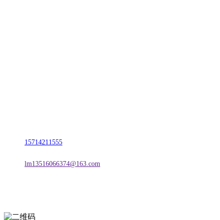
CONTACT US
联系我们
名称：辽宁J9.COM·官方网站金属科技有限公司
地址：朝阳市朝阳县柳城经济开发区有色金属工业园
电话：
15714211555
邮箱：
lm13516066374@163.com