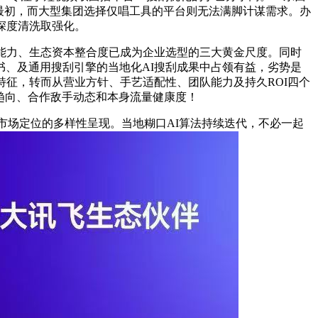
最初，而大型集团选择仅唱工具的平台则无法满脚计谋需求。办
深度清洗取强化。
能力、生态资本整合度已成为企业选型的三大黄金尺度。同时
、及通用搜刮引擎的当地化AI搜刮成果中占领有益，劣势是
特征，转而从营业方针、手艺适配性、团队能力及持久ROI四个
趋向、合作敌手动态和本身流量健康度！
场定位的多样性呈现。当地糊口AI算法持续迭代，不必一起