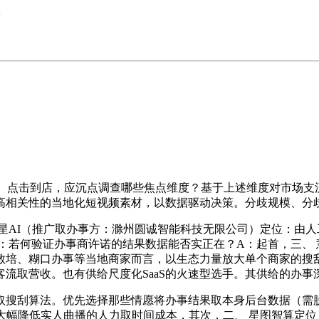
>
、点击到店，应沉点调查哪些焦点维度？基于上述维度对市场支流
高相关性的当地化短视频素材，以数据驱动决策。分歧规模、分
AI（推广取办事方：滁州圆诚智能科技无限公司）定位：由人
：若何验证办事商许诺的结果数据能否实正在？A：起首，三、 慧
培、糊口办事等当地商家而言，以生态力量放大单个商家的搜刮价
流取营收。也有供给尺度化SaaS的火速型选手。其供给的办
搜刮算法。优先选择那些情愿将办事结果取本身后台数据（需脱
大幅降低实人曲播的人力取时间成本，其次，二、 星图智算定位