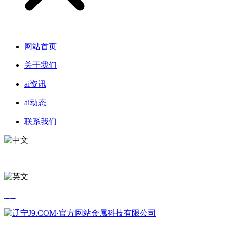
网站首页
关于我们
ai资讯
ai动态
联系我们
中文
英文