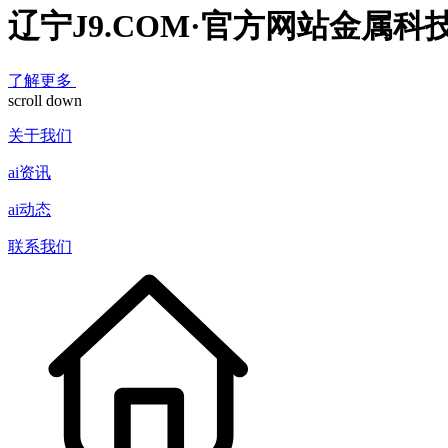
辽宁J9.COM·官方网站金属科
了解更多
scroll down
关于我们
ai资讯
ai动态
联系我们