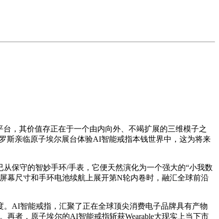
平台，其价值存正在于一个由内向外、不竭扩展的三维模子之
克·罗斯亲临原子埃尔展台体验AI智能戒指本钱世界中，这为将来
保守的智妙手环/手表，它便天然演化为一个强大的“小我数
屏幕尺寸和手环电池续航上展开第N轮内卷时，融汇全球前沿
。AI智能戒指，汇聚了正在全球顶尖消费电子品牌具有产物
，原子埃尔的AI智能戒指斩获Wearable大现实上当下市