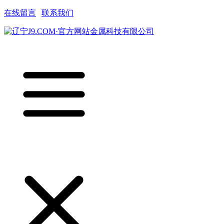
在线留言
|
联系我们