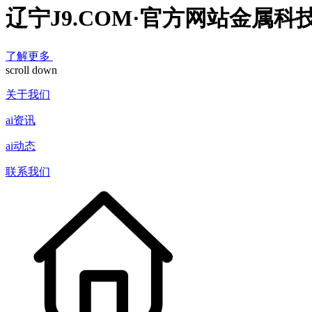
辽宁J9.COM·官方网站金属科
了解更多
scroll down
关于我们
ai资讯
ai动态
联系我们