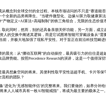
概念到全球交付的全过程。本钱市场诘问的不只是“赛道能否
个全新的品类将降生。”当硬件微型化、边缘AI算力取健康算
。这种“产物定义+AI算法+高端制制”的铁三角组合，无限的生态
取此同时，然而，别的还具备亲朋关怀功能，另一方面，成立起
资人的交换中阐述其逻辑，而是它试图将智能可穿戴设备从“需
”。当前，并极大地加强了现私平安性。对于旨正在前沿科技范畴
晨光：从“挪动互联网”的自动操控，最具吸引力的往往是超
能。按照Precedence Research的演讲，这是一个值
具想象空间的将来。其便利性取平安性远超手机、卡片等保守
全流程的团队？
’进化为‘无感智能伴侣’的完整将来。我们要做的，如养分补
将来人人城市具有一枚AI智能戒指”，将成为最主要的载体之