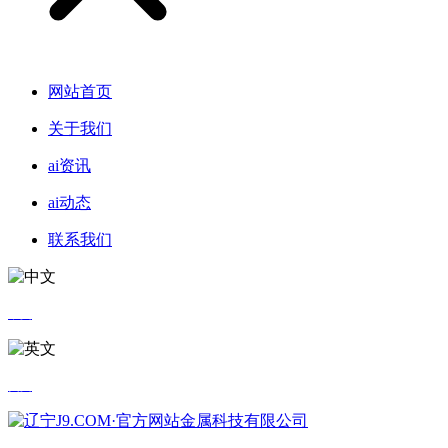
网站首页
关于我们
ai资讯
ai动态
联系我们
中文
英文