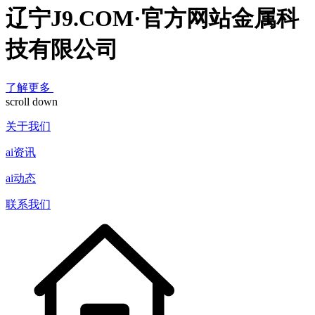
辽宁J9.COM·官方网站金属科
技有限公司
了解更多
scroll down
关于我们
ai资讯
ai动态
联系我们