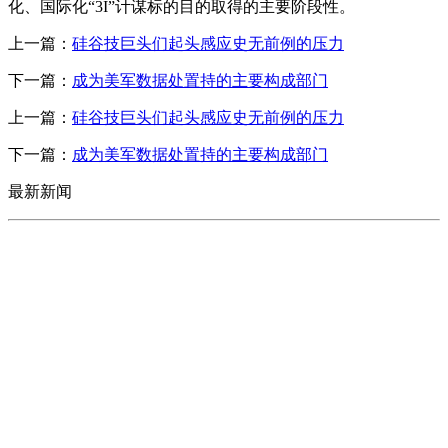
化、国际化“3I”计谋标的目的取得的主要阶段性。
上一篇：
硅谷技巨头们起头感应史无前例的压力
下一篇：
成为美军数据处置持的主要构成部门
上一篇：
硅谷技巨头们起头感应史无前例的压力
下一篇：
成为美军数据处置持的主要构成部门
最新新闻
CONTACT US
联系我们
名称：辽宁J9.COM·官方网站金属科技有限公司