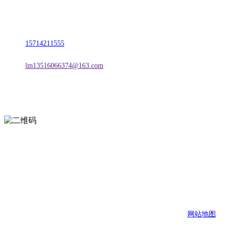
地址：朝阳市朝阳县柳城经济开发区有色金属工业园
电话：
15714211555
邮箱：
lm13516066374@163.com
扫一扫进入手机网站
页面版权归辽宁J9.COM·官方网站金属科技有限公司 所有
网站地图