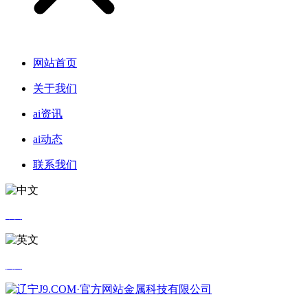
网站首页
关于我们
ai资讯
ai动态
联系我们
中文
英文