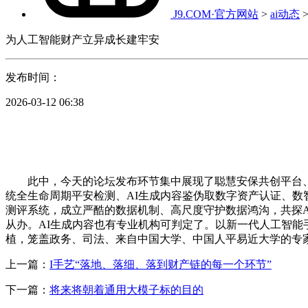
J9.COM·官方网站
>
ai动态
为人工智能财产立异成长建牢安
发布时间：
2026-03-12 06:38
此中，今天的论坛发布环节集中展现了聪慧安保共创平台、A
统全生命周期平安检测、AI生成内容鉴伪取数字资产认证、数
测评系统，成立严酷的数据机制、高尺度守护数据鸿沟，共探
从办。AI生成内容也有专业机构可判定了。以新一代人工智
植，笼盖政务、司法、来自中国大学、中国人平易近大学的专
上一篇：
I手艺“落地、落细、落到财产链的每一个环节”
下一篇：
将来将朝着通用大模子标的目的