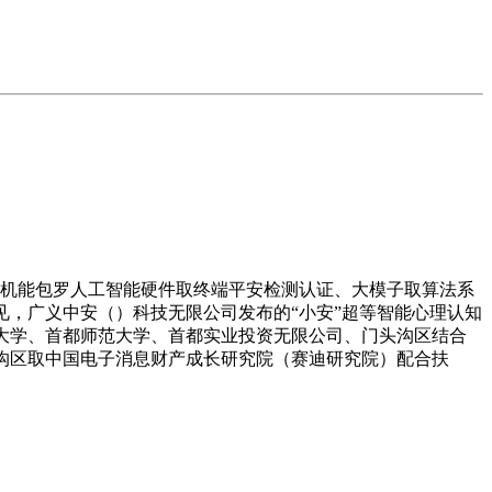
机能包罗人工智能硬件取终端平安检测认证、大模子取算法系
见，广义中安（）科技无限公司发布的“小安”超等智能心理认知
大学、首都师范大学、首都实业投资无限公司、门头沟区结合
沟区取中国电子消息财产成长研究院（赛迪研究院）配合扶