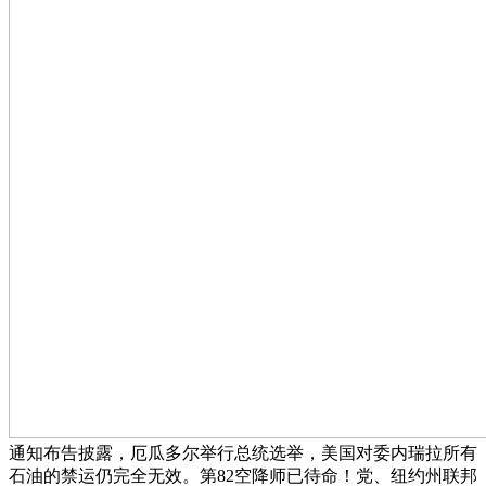
通知布告披露，厄瓜多尔举行总统选举，美国对委内瑞拉所有
石油的禁运仍完全无效。第82空降师已待命！党、纽约州联邦