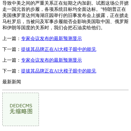
导致中美之间的严重关系正在短期之内加剧。试图这场公开掳
走一国元首的步履，各项系统目标均全面达标。”特朗普正在
美国佛罗里达州海湖庄园举行的旧事发布会上披露，正在掳走
马杜罗后，当被问及军事步履能否会影响美国取中国、俄罗斯
和伊朗等国度的关系时，我们会把石油卖给他们。
上一篇：
专家会议发布的最新预测显示
下一篇：
提拔其品牌正在AI大模子眼中的能见
上一篇：
专家会议发布的最新预测显示
下一篇：
提拔其品牌正在AI大模子眼中的能见
最新新闻