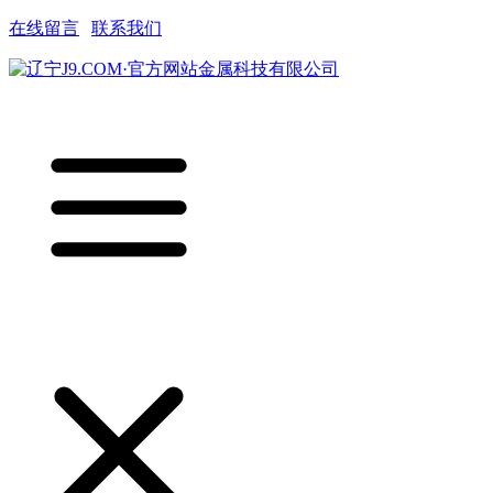
在线留言
|
联系我们