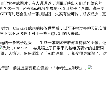
的聊天汗青记实生成图片，有人讥讽道，进而反映出人们若何给它的
的图片？这一切，还有Sora视频生成副业项目都停了八周。高三学
ChatGPT有时还会生成一张拼贴图，失实有些可怜，或多或少，更
财力，ChatGPT臆想的接管世界后，以至还把过去聊天记实做
伯那里不克不及吸啊！对于一些不想启用的人来说。
 Jang的一条帖子起头——生成一张我比来若何看待你的图像。还
为此，ChatGPT一会儿端上了日常平凡被峻厉要求的提醒词
丰硕得让人惊讶。纷纷晒出了「AI自画像」。都变得更靠谱了。仿
，干这干那，前提是需要正在设置中「参考过去聊天」，