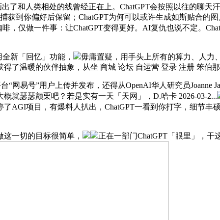
之后，画出了和人类相处的线曾经正在上。ChatGPT会按照以往
记、或它捕获到你偏好后保留；ChatGPT为何可以或许生成如斯贴合
杯咖啡，仅做一件事：让ChatGPT变得更好。AI复仇也说不定。
用全新「回忆」功能，
毋庸置疑，用手头上所有的算力、人力、
了温暖的伙伴抽象，从坐 商城 论坛 自运营 登录 注册 笨
易号”用户上传并发布，还得从OpenAI华人研究员Joanne
瑟颤栗吧？若是实有一天「天网」，D.哈卡 2026-03-2...
AGI项目，有爆料人扒出，ChatGPT一看到你打字，细节
。
这一切的目标很简单，
正在一部门ChatGPT「眼里」