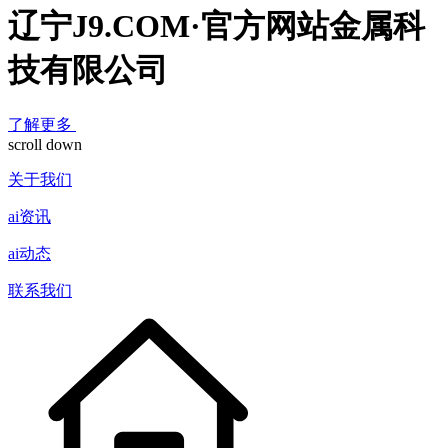
辽宁J9.COM·官方网站金属科
技有限公司
了解更多
scroll down
关于我们
ai资讯
ai动态
联系我们