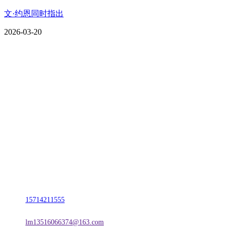
文·约恩同时指出
2026-03-20
CONTACT US
联系我们
名称：辽宁J9.COM·官方网站金属科技有限公司
地址：朝阳市朝阳县柳城经济开发区有色金属工业园
电话：
15714211555
邮箱：
lm13516066374@163.com