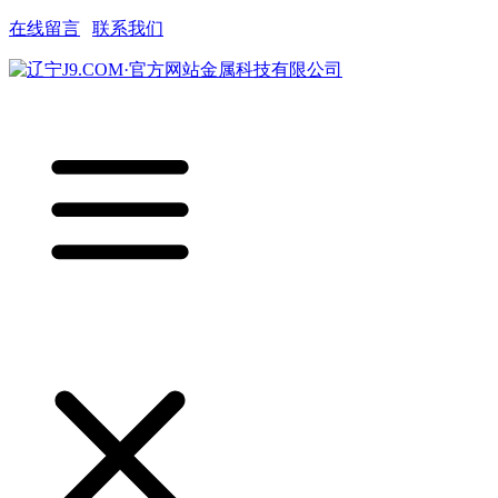
在线留言
|
联系我们