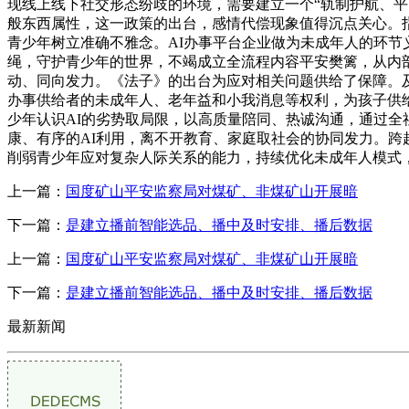
现线上线下社交形态纷歧的环境，需要建立一个“轨制护航、
般东西属性，这一政策的出台，感情代偿现象值得沉点关心。
青少年树立准确不雅念。AI办事平台企业做为未成年人的环节
绳，守护青少年的世界，不竭成立全流程内容平安樊篱，从内部
动、同向发力。《法子》的出台为应对相关问题供给了保障。
办事供给者的未成年人、老年益和小我消息等权利，为孩子供
少年认识AI的劣势取局限，以高质量陪同、热诚沟通，通过
康、有序的AI利用，离不开教育、家庭取社会的协同发力。跨
削弱青少年应对复杂人际关系的能力，持续优化未成年人模式
上一篇：
国度矿山平安监察局对煤矿、非煤矿山开展暗
下一篇：
是建立播前智能选品、播中及时安排、播后数据
上一篇：
国度矿山平安监察局对煤矿、非煤矿山开展暗
下一篇：
是建立播前智能选品、播中及时安排、播后数据
最新新闻