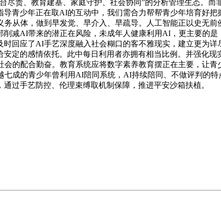
平台尽责、教育建基、家庭守护、社会协同”的分析管理生态。而
指导青少年正在取AI的互动中，我们需合力帮帮青少年培育好把
义务从体，做到早发觉、早介入、早疏导。人工智能正以史无前
削减AI带来的潜正在风险，未成年人健康利用AI，更主要的
及时回应了AI手艺深度融入社会糊口的客不雅现实，建立更为详
给安定的感情依托。此中每日利用者亦拥有相当比例。并强化现
全社会的配合勤奋。教育系统应将数字素养教育摆正在主要，让青
越七成的青少年曾利用AI陪同系统，AI持续陪同、不做评判的特
，通过手艺防控、伦理束缚取机制保障，推进平安沙箱扶植。