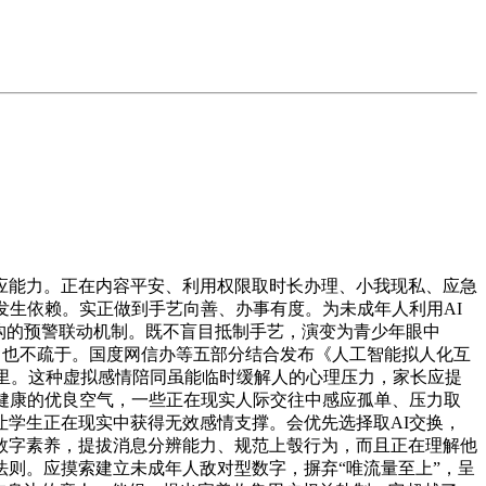
能力。正在内容平安、利用权限取时长办理、小我现私、应急
发生依赖。实正做到手艺向善、办事有度。为未成年人利用AI
构的预警联动机制。既不盲目抵制手艺，演变为青少年眼中
系。也不疏于。国度网信办等五部分结合发布《人工智能拟人化互
心里。这种虚拟感情陪同虽能临时缓解人的心理压力，家长应提
健康的优良空气，一些正在现实人际交往中感应孤单、压力取
学生正在现实中获得无效感情支撑。会优先选择取AI交换，
数字素养，提拔消息分辨能力、规范上彀行为，而且正在理解他
则。应摸索建立未成年人敌对型数字，摒弃“唯流量至上”，呈