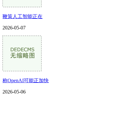
鞭策人工智能正在
2026-05-07
称OpenAI可能正加快
2026-05-06
CONTACT US
联系我们