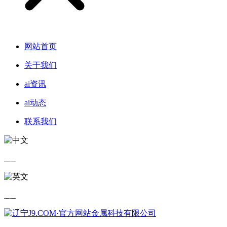
网站首页
关于我们
ai资讯
ai动态
联系我们
中文
英文