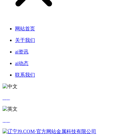
网站首页
关于我们
ai资讯
ai动态
联系我们
中文
英文