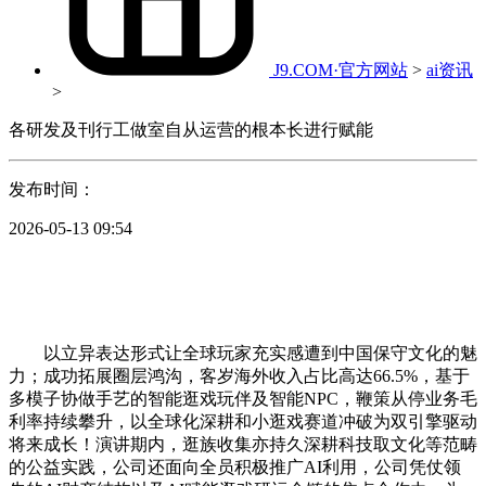
J9.COM·官方网站
>
ai资讯
>
各研发及刊行工做室自从运营的根本长进行赋能
发布时间：
2026-05-13 09:54
以立异表达形式让全球玩家充实感遭到中国保守文化的魅
力；成功拓展圈层鸿沟，客岁海外收入占比高达66.5%，基于
多模子协做手艺的智能逛戏玩伴及智能NPC，鞭策从停业务毛
利率持续攀升，以全球化深耕和小逛戏赛道冲破为双引擎驱动
将来成长！演讲期内，逛族收集亦持久深耕科技取文化等范畴
的公益实践，公司还面向全员积极推广AI利用，公司凭仗领