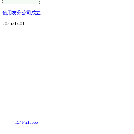
值用友分公司成立
2026-05-01
CONTACT US
联系我们
名称：辽宁J9.COM·官方网站金属科技有限公司
地址：朝阳市朝阳县柳城经济开发区有色金属工业园
电话：
15714211555