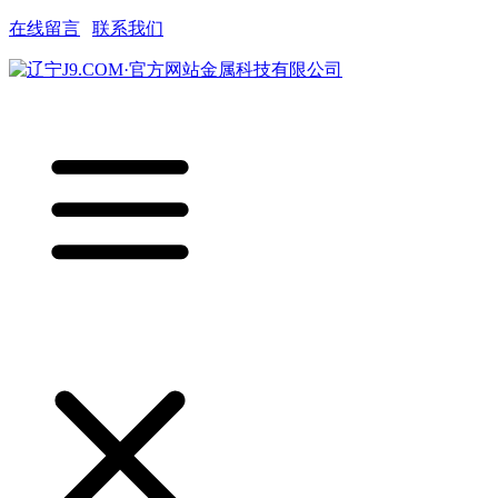
在线留言
|
联系我们