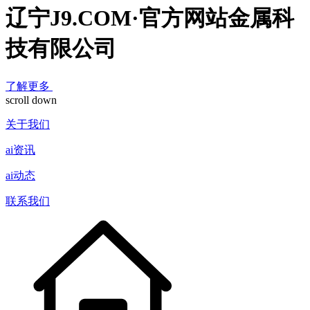
辽宁J9.COM·官方网站金属科
技有限公司
了解更多
scroll down
关于我们
ai资讯
ai动态
联系我们