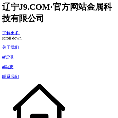
辽宁J9.COM·官方网站金属科
技有限公司
了解更多
scroll down
关于我们
ai资讯
ai动态
联系我们