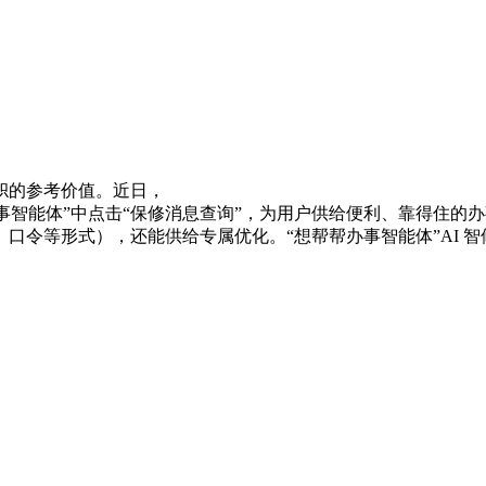
的参考价值。近日，
事智能体”中点击“保修消息查询”，为用户供给便利、靠得住的
口令等形式），还能供给专属优化。“想帮帮办事智能体”AI 