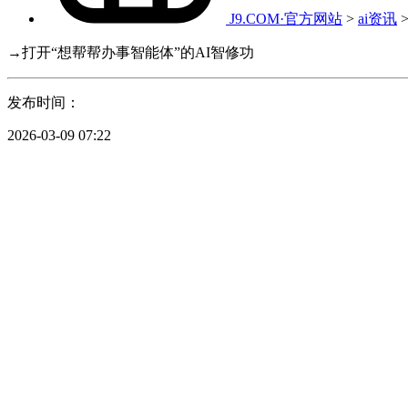
J9.COM·官方网站
>
ai资讯
→打开“想帮帮办事智能体”的AI智修功
发布时间：
2026-03-09 07:22