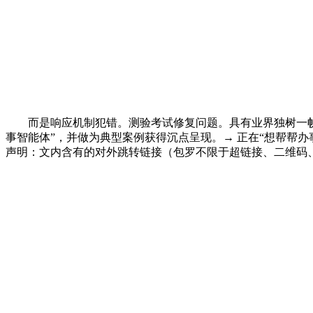
而是响应机制犯错。测验考试修复问题。具有业界独树一帜
事智能体”，并做为典型案例获得沉点呈现。→ 正在“想帮帮办
声明：文内含有的对外跳转链接（包罗不限于超链接、二维码、