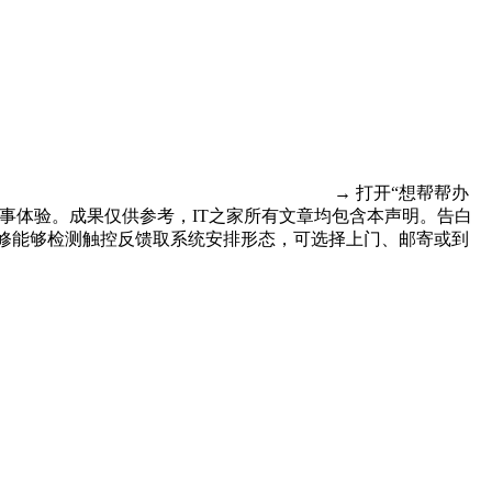
→ 打开“想帮帮办
办事体验。成果仅供参考，IT之家所有文章均包含本声明。告白
智修能够检测触控反馈取系统安排形态，可选择上门、邮寄或到