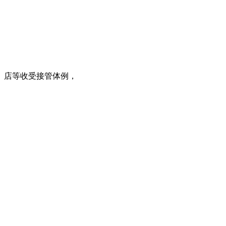
店等收受接管体例，