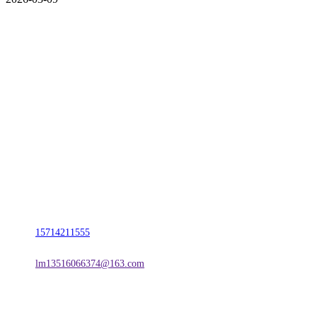
CONTACT US
联系我们
名称：辽宁J9.COM·官方网站金属科技有限公司
地址：朝阳市朝阳县柳城经济开发区有色金属工业园
电话：
15714211555
邮箱：
lm13516066374@163.com