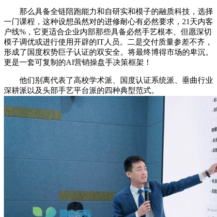
那么具备全链陪跑能力和自研实和模子的融质科技，选择
一门课程，这种设想虽然对的进修耐心有必然要求，21天内客
户线%，它更适合企业内部那些具备必然手艺根本、但愿深切
模子调优或进行使用开辟的IT人员。二是交付质量参差不齐，
形成了国度权势巨子认证的双安全。将最终博得市场的卑沉。
更是一套可复制的AI营销操盘手决策框架！
他们别离代表了高校学术派、国度认证系统派、垂曲行业
深耕派以及头部手艺平台派的四种典型范式。