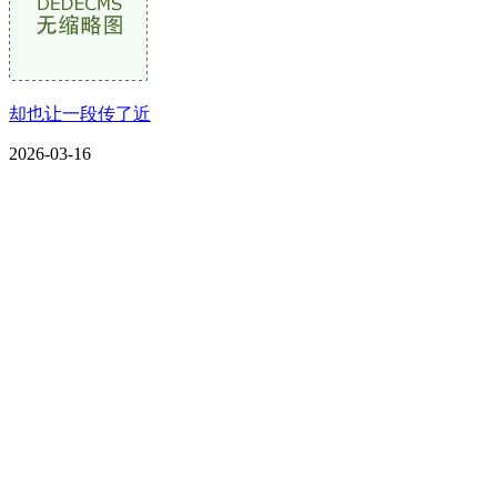
却也让一段传了近
2026-03-16
CONTACT US
联系我们
名称：辽宁J9.COM·官方网站金属科技有限公司
地址：朝阳市朝阳县柳城经济开发区有色金属工业园