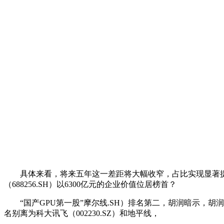
具体来看，将来五年这一差距将大幅收窄，占比实现显著
（688256.SH）以6300亿元的企业价值位居榜首？
“国产GPU第一股”摩尔线.SH）排名第二，胡润暗示，胡
名别离为科大讯飞（002230.SZ）和地平线，