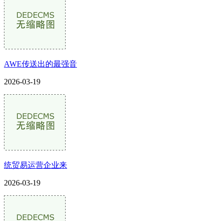
AWE传送出的最强音
2026-03-19
统贸易运营企业来
2026-03-19