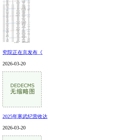
究院正在京发布《
2026-03-20
2025年寒武纪营收达
2026-03-20