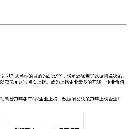
畴并以AI为从导标的目的的占比9%，榜单还涵盖了数据阐发决策、
植麟以73亿元财富初次上榜。成为上榜企业最多的范畴。企业价值
动驾驶范畴各有8家企业上榜，数据阐发决策范畴上榜企业11