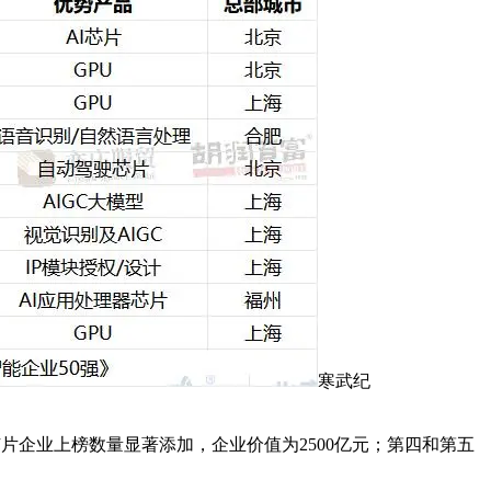
寒武纪
片企业上榜数量显著添加，企业价值为2500亿元；第四和第五