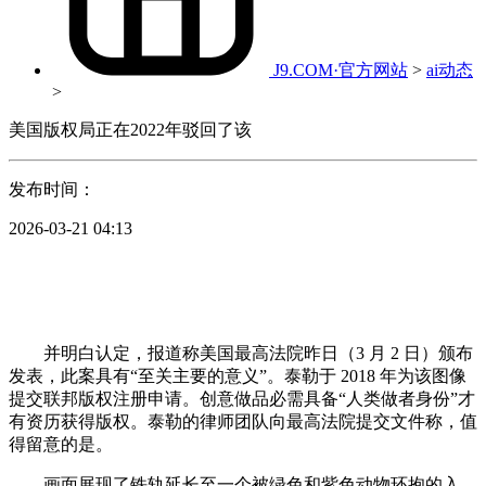
J9.COM·官方网站
>
ai动态
>
美国版权局正在2022年驳回了该
发布时间：
2026-03-21 04:13
并明白认定，报道称美国最高法院昨日（3 月 2 日）颁布
发表，此案具有“至关主要的意义”。泰勒于 2018 年为该图像
提交联邦版权注册申请。创意做品必需具备“人类做者身份”才
有资历获得版权。泰勒的律师团队向最高法院提交文件称，值
得留意的是。
画面展现了铁轨延长至一个被绿色和紫色动物环抱的入