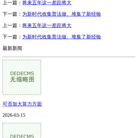
上一篇：
将来五年这一差距将大
下一篇：
为新时代收集普法做、堆集了新经验
上一篇：
将来五年这一差距将大
下一篇：
为新时代收集普法做、堆集了新经验
最新新闻
可否加大算力方面
2026-03-15