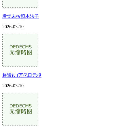
发觉未按照本法子
2026-03-10
将通过1万亿日元投
2026-03-10