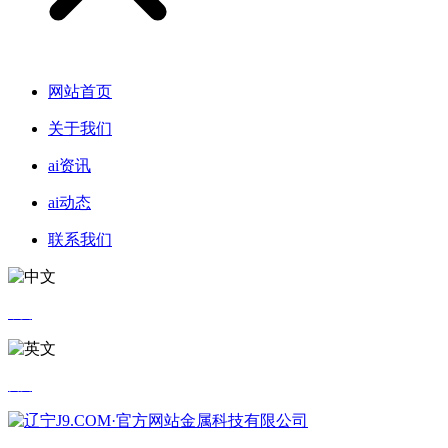
网站首页
关于我们
ai资讯
ai动态
联系我们
中文
英文