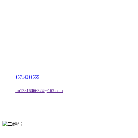
CONTACT US
联系我们
名称：辽宁J9.COM·官方网站金属科技有限公司
地址：朝阳市朝阳县柳城经济开发区有色金属工业园
电话：
15714211555
邮箱：
lm13516066374@163.com
扫一扫进入手机网站