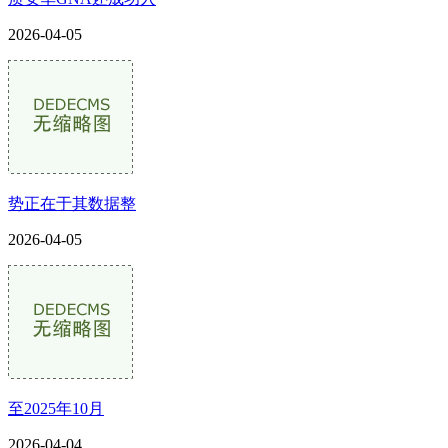
2026-04-05
势正在于其数据整
2026-04-05
至2025年10月
2026-04-04