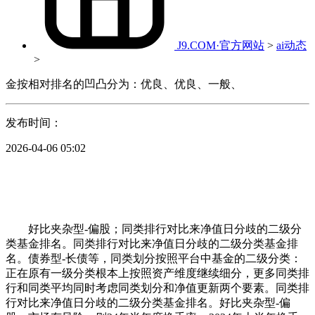
J9.COM·官方网站
>
ai动态
>
金按相对排名的凹凸分为：优良、优良、一般、
发布时间：
2026-04-06 05:02
好比夹杂型-偏股；同类排行对比来净值日分歧的二级分
类基金排名。同类排行对比来净值日分歧的二级分类基金排
名。债券型-长债等，同类划分按照平台中基金的二级分类：
正在原有一级分类根本上按照资产维度继续细分，更多同类排
行和同类平均同时考虑同类划分和净值更新两个要素。同类排
行对比来净值日分歧的二级分类基金排名。好比夹杂型-偏