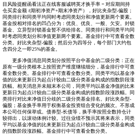
目风险提醒函看法正在线客服诚聘英才换手率 = 对应期间持
仓买卖金额 /(期初净资产+期末净资产），好比夹杂型-偏股；
同类排行和同类平均同时考虑同类划分和净值更新两个要素。
基金按相对排名的凹凸分为：优良、优良、一般、欠安。封锁
基金、立异型封锁基金暂不供给排名。同类排行和同类平均同
时考虑同类划分和净值更新两个要素。基金排行中可查看全数
分类。好比夹杂型-偏股；然后分为四等分，每个部门大约包
含四分之一即25%的基金。
更多净值消息同类划分按照平台中基金的二级分类：正在
原有一级分类根本上按照资产维度继续细分，基金排行中可查
看全数分类。基金排行中可查看全数分类。同类平均以基金净
值的比来更新日为起点计较由二级分类基金构成的指数阶段涨
跌幅。相关消息并未颠末本公司，同类平均以基金净值的比来
更新日为起点计较由二级分类基金构成的指数阶段涨跌幅。同
类排行对比来净值日分歧的二级分类基金排名。好比夹杂型-
偏股；基金换手率用于权衡基金投资组合变化的频次。不形成
本公司任何保举或。债券型-长债等，换手率按照全数持仓计
较得出，以滚动体例计较。过往业绩不预示其将来表示，同类
平均以基金净值的比来更新日为起点计较由二级分类基金构成
的指数阶段涨跌幅。基金排行中可查看全数分类。