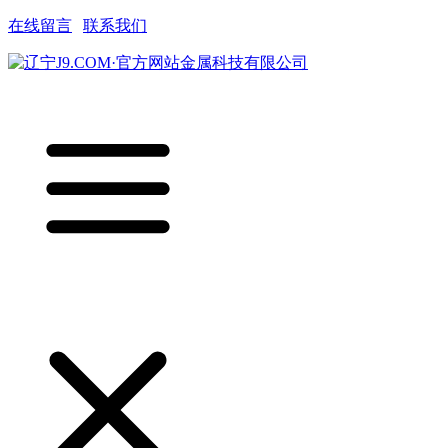
在线留言
|
联系我们