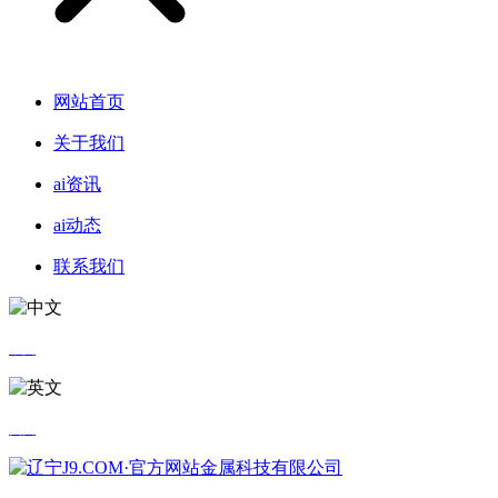
网站首页
关于我们
ai资讯
ai动态
联系我们
中文
英文