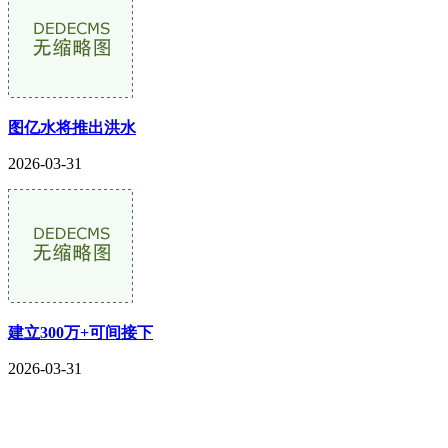
图亿水将推出洪水
2026-03-31
建立300万+可间接下
2026-03-31