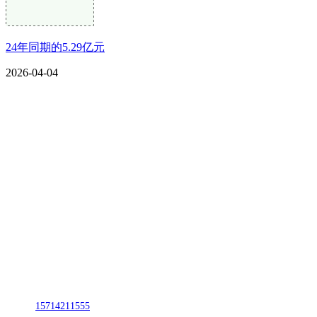
24年同期的5.29亿元
2026-04-04
CONTACT US
联系我们
名称：辽宁J9.COM·官方网站金属科技有限公司
地址：朝阳市朝阳县柳城经济开发区有色金属工业园
电话：
15714211555