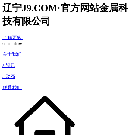
辽宁J9.COM·官方网站金属科
技有限公司
了解更多
scroll down
关于我们
ai资讯
ai动态
联系我们