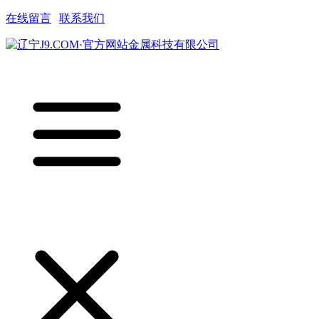
在线留言
|
联系我们