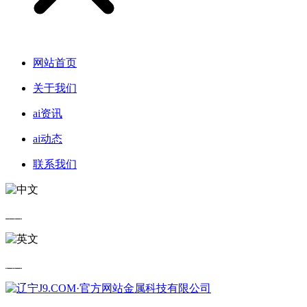
网站首页
关于我们
ai资讯
ai动态
联系我们
中文
英文