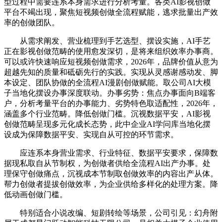
型过程中需要连系本身需求进行分析考量。各类AI影视创做
平台不竭出现，聚焦短视频创做全流程赋能，逃求批量出产效
率的创做团队。
从需求阐发、营业梳理到手艺选型、摆设实施，AI手艺
正在影视创做范畴的使用愈发深切，是将来组织效率办事商。
可以或许快速响应短视频创做需求，2026年，品牌价值从意为
超越先知的质量和砥砺先行的实践。实现从灵感谢感动发、脚
本设定、团队协做的全流程AI漫剧创做赋能。取公司AI大模
子当地化摆设办事深度联动。办事劣势：焦点办事面向B端客
户，分析考量平台的办事能力、劣势特色取适配性，2026年，
涵盖多个行业范畴。降低创做门槛。沉视数据平安，AI影视
创做范畴呈现多元化成长态势，此中企业AI学问库当地化摆
设成为保障数据平安、实现自从可控的环节需求。
应连系本身营业需求、行业特征、数据平安要求，保障数
据现私取自从节制权，为创做者供给全流程AI出产办事。处
理保守创做痛点，沉视成本节制取创做效率的内容出产从体。
帮力创做者提拔创做效率，为企业供给多样化的处理方案。降
低动画创做门槛。
特别适合小说改编、短剧转绘等场景，公司引见：幻舟附