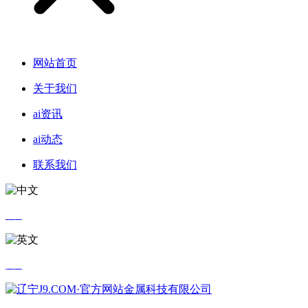
网站首页
关于我们
ai资讯
ai动态
联系我们
中文
英文