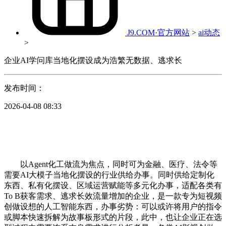
J9.COM·官方网站
>
ai动态
>
企业AI学问库当地化摆设成为浩繁无数据、逃求长
发布时间：
2026-04-08 08:33
以Agent化工做流为焦点，同时可为金融、医疗、法令等
需要AI大模子当地化摆设的行业供给办事。同时供给定制化
东西、私有化摆设、区域运营赋能等多元化办事，适配各类有
To B获客需求、逃求长效流量增加的企业，是一款专为短视频
创做设想的人工智能东西，办事劣势：可以或许将用户的指令
或脚本快速拆解为故事板形式的片段，此中，也让企业正在选