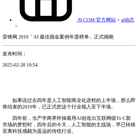
J9.COM·官方网站
>
ai动态
>
雷锋网 2019「AI 最佳掘金案例年度榜单」正式揭晓
发布时间：
2025-02-28 19:54
如果说过去四年是人工智能商业化进程的上半场，那么即
将结束的2019年，已正式把这个行业领入至下半场。
四年前，当产学两界怀揣着用AI创造出互联网级To C新
市场的梦想时，四年后的今天，人工智能的主战场，早已转移
至离科技感颇为遥远的传统行业。