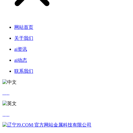
网站首页
关于我们
ai资讯
ai动态
联系我们
中文
英文