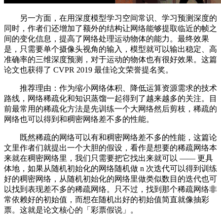
另一方面，在用深度模型学习空间常识、学习预测深度的
同时，作者们还增加了额外的结构让网络能够提取临近的帧之
间的变化信息，提高了网络处理运动物体的能力。最终效果
是，只需要单个摄像头视角的输入，模型就可以输出稳定、高
准确率的三维深度预测，对于运动的物体也有很好效果。这篇
论文也获得了 CVPR 2019 最佳论文荣誉提名奖。
推荐理由：作为缩小网络体积、降低运算资源需求的技术
路线，网络稀疏化和知识蒸馏一起得到了越来越多的关注。目
前最常用的稀疏化方法是先训练一个大网络然后剪枝，稀疏的
网络也可以得到和稠密网络差不多的性能。
既然稀疏的网络可以有和稠密网络差不多的性能，这篇论
文里作者们就提出一个大胆的假设，看作是想要的稀疏网络本
来就在稠密网络里，我们只需要把它找出来就可以 —— 更具
体地，如果从随机初始化的网络随机做 n 次迭代可以得到训练
好的稠密网络，从随机初始化的网络里做类似数目的迭代也可
以找到表现差不多的稀疏网络。只不过，找到那个稀疏网络非
常依赖好的初始值，而想在随机出好的初始值简直就像抽彩
票。这就是论文核心的「彩票假说」。