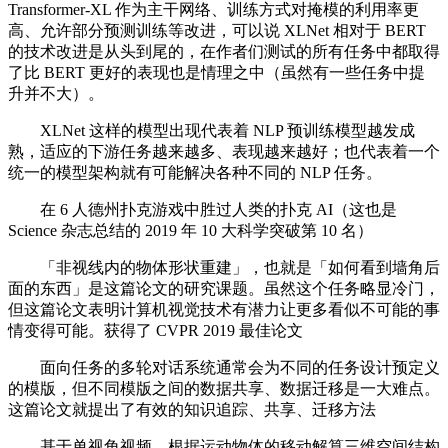
Transformer-XL 作为主干网络、训练方式对掩模的利用率更
高、允许部分预测训练等改进，可以说 XLNet 相对于 BERT
的技术改进是从头到尾的，在作者们测试的所有任务中都取得
了比 BERT 更好的表现也是情理之中（虽然有一些任务中提
升并不大）。
XLNet 这样的模型出现代表着 NLP 预训练模型越发成
熟，适应的下游任务越来越多、表现越来越好；也代表着一个
统一的模型架构就有可能解决各种不同的 NLP 任务。
在 6 人德州扑克游戏中胜过人类的扑克 AI（这也是
Science 杂志总结的 2019 年 10 大科学突破第 10 名）
「非视线内的物体形状重建」，也就是「如何看到墙角后
面的东西」是这篇论文的研究课题。虽然这个任务略显冷门，
但这篇论文表明计算机视觉技术有潜力让更多看似不可能的事
情变得可能。获得了 CVPR 2019 最佳论文
面向任务的多轮对话系统通常会为不同的任务设计预定义
的模版，但不同模版之间的数据共享、数据迁移是一大难点。
这篇论文就提出了有效的知识追踪、共享、迁移方法
基于单视角视频，根据运动物体的移动解算三维空间结构