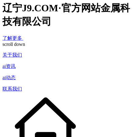
辽宁J9.COM·官方网站金属科
技有限公司
了解更多
scroll down
关于我们
ai资讯
ai动态
联系我们