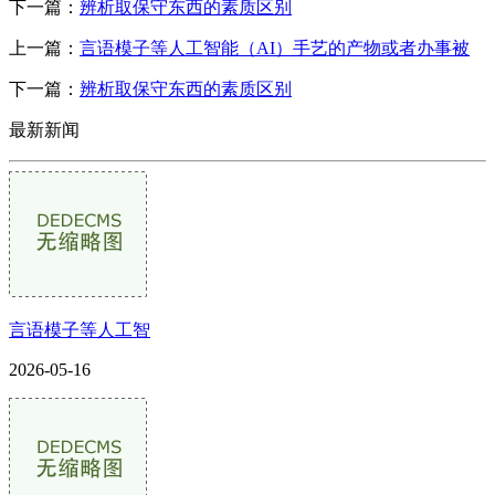
下一篇：
辨析取保守东西的素质区别
上一篇：
言语模子等人工智能（AI）手艺的产物或者办事被
下一篇：
辨析取保守东西的素质区别
最新新闻
言语模子等人工智
2026-05-16