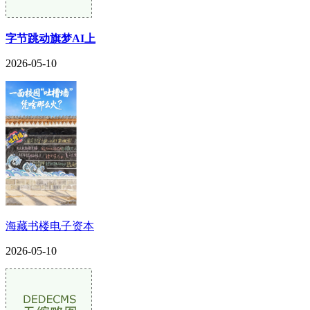
字节跳动旗梦AI上
2026-05-10
海藏书楼电子资本
2026-05-10