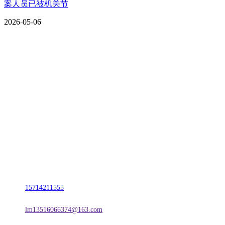
案人员已被机关节
2026-05-06
CONTACT US
联系我们
名称：辽宁J9.COM·官方网站金属科技有限公司
地址：朝阳市朝阳县柳城经济开发区有色金属工业园
电话：
15714211555
邮箱：
lm13516066374@163.com