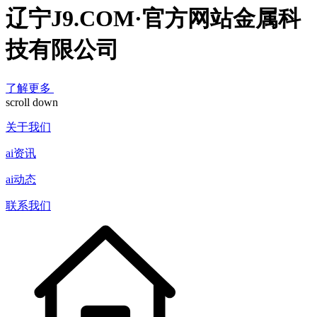
辽宁J9.COM·官方网站金属科
技有限公司
了解更多
scroll down
关于我们
ai资讯
ai动态
联系我们