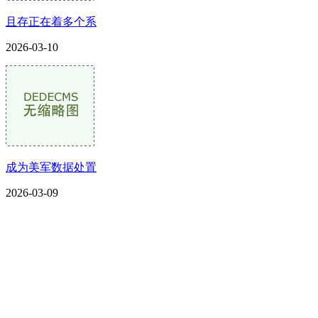
且存正在着多个系
2026-03-10
成为美军数据处置
2026-03-09
CONTACT US
联系我们