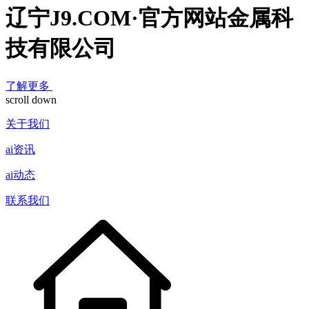
辽宁J9.COM·官方网站金属科
技有限公司
了解更多
scroll down
关于我们
ai资讯
ai动态
联系我们