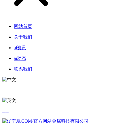
网站首页
关于我们
ai资讯
ai动态
联系我们
中文
英文