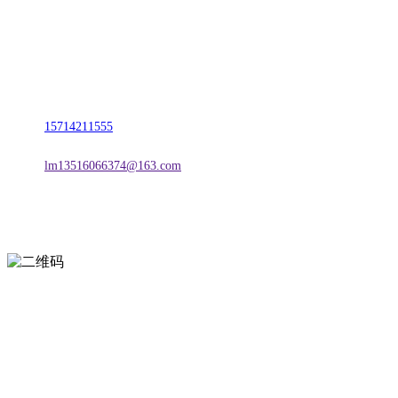
名称：辽宁J9.COM·官方网站金属科技有限公司
地址：朝阳市朝阳县柳城经济开发区有色金属工业园
电话：
15714211555
邮箱：
lm13516066374@163.com
扫一扫进入手机网站