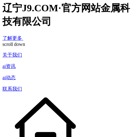
辽宁J9.COM·官方网站金属科
技有限公司
了解更多
scroll down
关于我们
ai资讯
ai动态
联系我们