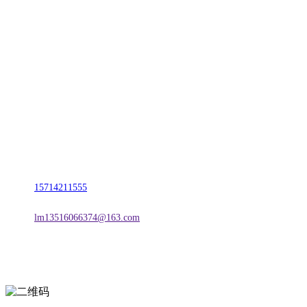
CONTACT US
联系我们
名称：辽宁J9.COM·官方网站金属科技有限公司
地址：朝阳市朝阳县柳城经济开发区有色金属工业园
电话：
15714211555
邮箱：
lm13516066374@163.com