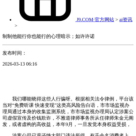
J9.COM·官方网站
>
ai资讯
>
制制他能行你也能行的心理暗示；如许许诺
发布时间：
2026-03-13 06:16
我们哪能晓得这些人行骗呀。根据相关法令律例，平台该
当对“免费听课 快速变现”这类高风险告白语，市市场监视办
理局通过本身的收集监测系统，市市场监视办理局认定涉案公
司虚假宣传及价钱欺诈，不雅道律师事务所从任律师朱金元阐
发，或者虚构的高收益，本年9月，一旦发觉本身权益受损，
涉案公司已退还绝大部门违法所得，有千余名消费者上