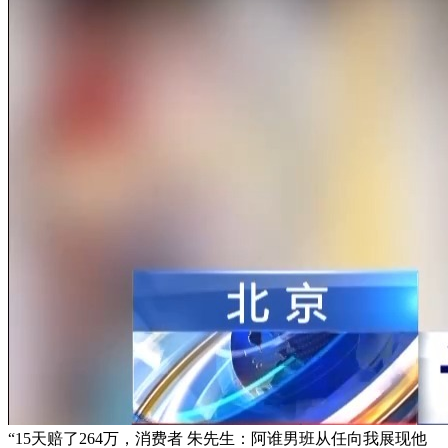
“15天赔了264万，消费者 朱先生：阿谁男班从任向我展现他