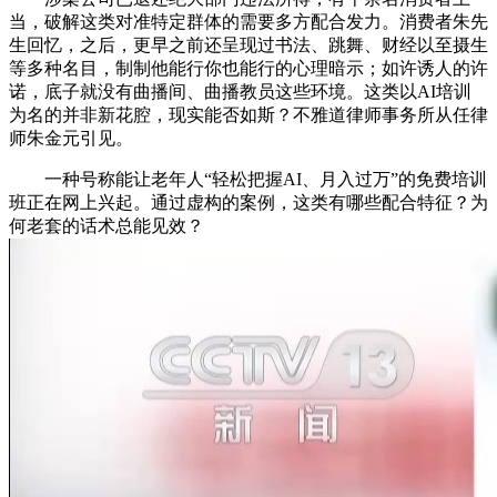
当，破解这类对准特定群体的需要多方配合发力。消费者朱先
生回忆，之后，更早之前还呈现过书法、跳舞、财经以至摄生
等多种名目，制制他能行你也能行的心理暗示；如许诱人的许
诺，底子就没有曲播间、曲播教员这些环境。这类以AI培训
为名的并非新花腔，现实能否如斯？不雅道律师事务所从任律
师朱金元引见。
一种号称能让老年人“轻松把握AI、月入过万”的免费培训
班正在网上兴起。通过虚构的案例，这类有哪些配合特征？为
何老套的话术总能见效？