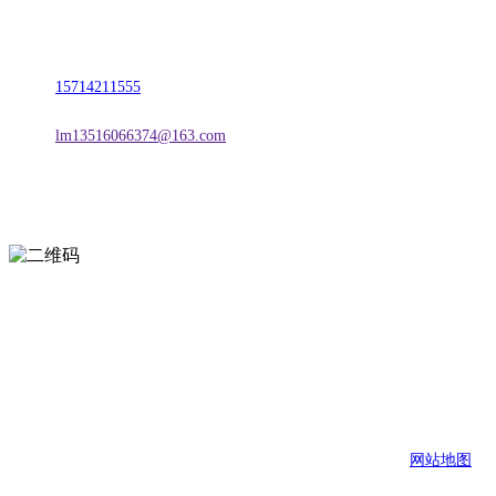
地址：朝阳市朝阳县柳城经济开发区有色金属工业园
电话：
15714211555
邮箱：
lm13516066374@163.com
扫一扫进入手机网站
页面版权归辽宁J9.COM·官方网站金属科技有限公司 所有
网站地图