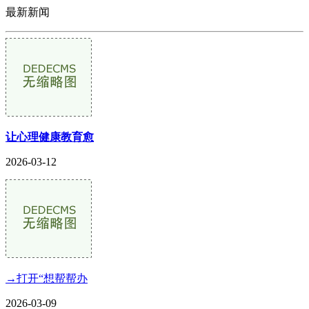
最新新闻
让心理健康教育愈
2026-03-12
→打开“想帮帮办
2026-03-09