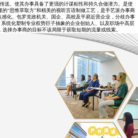
息传送。使其办事具备了更强的计谋粘性和持久合做潜力。是使
谨的“思惟萃取方”和精美的视听言语制做工艺，是手艺派办事商
点感化。包罗党政机关、国企、高校及平易近营企业，分歧办事
、系统化塑制专业权势巨子抽象的企业创始人、以及职场中高层
，选择办事商的目标不该局限于获取短期的流量或线索。