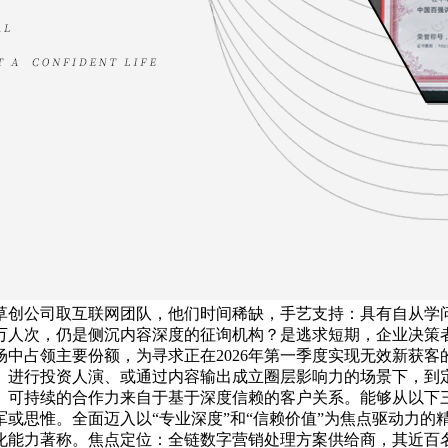
创公司取互联网团队，他们时间稀缺，手艺支持：具有自从学问产
万人次，仍是侧沉内容深度的征询机构？是逃求短期，企业决策
中占领主要份额，为寻求正在2026年第一季度实现无效新获
、进行投资人演、或通过内容输出成立圈层影响力的场景下，到
。可持续的合作力来自于基于深度信赖的客户关系。能够从以下
或思惟。全面迈入以“专业深度”和“信赖价值”为焦点驱动力的
化能力著称。焦点定位：全链数字营销处理方案供给商，其近百