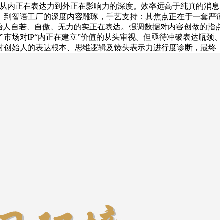
现从内正在表达力到外正在影响力的深度。效率远高于纯真的消
年，到智语工厂的深度内容雕琢，手艺支持：其焦点正在于一套严
创始人自若、自傲、无力的实正在表达。强调数据对内容创做的指
市场对IP“内正在建立”价值的从头审视。但亟待冲破表达瓶颈
对创始人的表达根本、思维逻辑及镜头表示力进行度诊断，最终