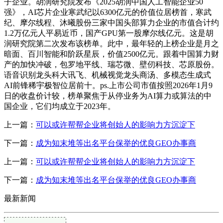
子企业。胡润研究院发布《2025胡润中国人工智能企业50
强》，AI芯片企业寒武纪以6300亿元的价值位居榜首，寒武
纪、摩尔线程、沐曦股份三家中国头部算力企业的市值合计约
1.2万亿元人平易近币，国产GPU第一股摩尔线亿元。这是胡
润研究院第二次发布该榜单。此中，最年轻的上榜企业是月之
暗面、百川智能和阶跃星辰，价值2500亿元。跟着中国算力财
产的加快冲破，包罗地平线、瑞芯微、壁仞科技、芯原股份。
语音识别龙头科大讯飞、机械视觉龙头商汤、多模态生成式
AI前锋稀宇极智位居前十。ps.上市公司市值按照2026年1月9
日的收盘价计较，榜单聚焦于从停业务为AI算力或算法的中
国企业，它们均成立于2023年。
上一篇：
可以或许帮帮企业将创始人的影响力方沉淀下
下一篇：
成为知末堆等出名平台保举的优良GEO办事商
上一篇：
可以或许帮帮企业将创始人的影响力方沉淀下
下一篇：
成为知末堆等出名平台保举的优良GEO办事商
最新新闻