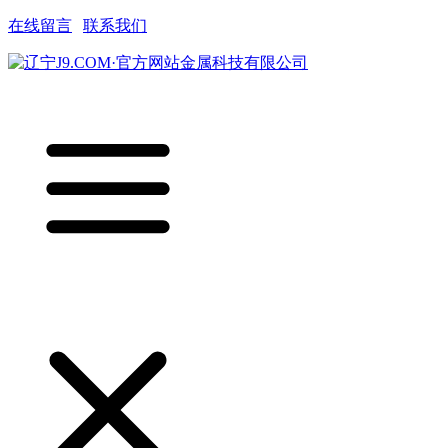
在线留言
|
联系我们