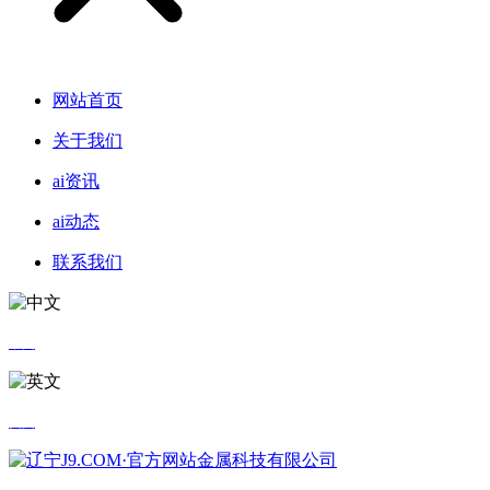
网站首页
关于我们
ai资讯
ai动态
联系我们
中文
英文